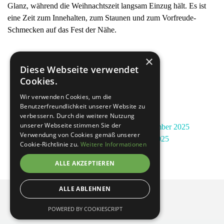
Glanz, während die Weihnachtszeit langsam Einzug hält. Es ist
eine Zeit zum Innehalten, zum Staunen und zum Vorfreude-
Schmecken auf das Fest der Nähe.
×
Diese Webseite verwendet
Cookies.
Wir verwenden Cookies, um die
Benutzerfreundlichkeit unserer Website zu
verbessern. Durch die weitere Nutzung
unserer Webseite stimmen Sie der
Vorherige Galerie:
Monatsbilder November 2025
Verwendung von Cookies gemäß unserer
Nächste Galerie:
Monatsbilder 2025
Cookie-Richtlinie zu.
Weitere Informationen
ALLE AKZEPTIEREN
Impressum
ALLE ABLEHNEN
Datenschutzerklärung
POWERED BY COOKIESCRIPT
Zurück zum Seiteninhalt