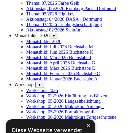
Thema: 07/2026 Farbe Gelb
Aktionstag: 06/2026 Romberg Park - Dortmund
Thema: 05/2026 Highkey
Aktionstag: 04/2026 DASA - Dortmund
Thema: 03/2026 Lieblingsbeschäftigung
Aktionstag: 02/2026 Steinfurt
Monatsbilder 2026
▼
Monatsbilder 2026
Monatsbild: Juli 2026 Buchstabe M
Monatsbild: Juni 2026 Buchstabe K
Monatsbild: Mai 2026 Buchstabe I
Monatsbild: April 2026 Buchstabe G
Monatsbild: März 2026 Buchstabe E
Monatsbild: Februar 2026 Buchstabe C
Monatsbild: Januar 2026 Buchstabe A
Workshops
▼
Workshops 2026
Workshop: 02-2026 Einführung ins Blitzen
Workshop: 05-2026 Langzeitbelichtung
Workshop: 05-2026 Makrokurs Anfänger
Workshop: 05-2026 Portraitfotografie
Workshop: 06-2026 Makrokurs Fortgeschrittene
Fotogalerie 2025
×
▼
Fotogalerie 2025
Diese Webseite verwendet