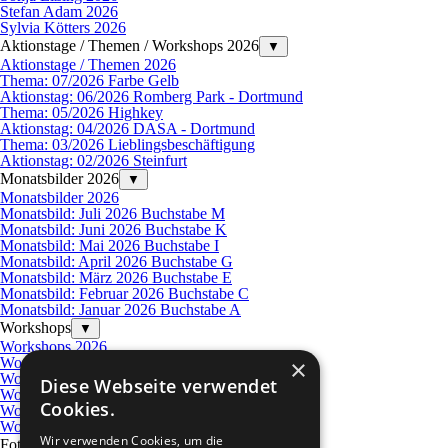
Stefan Adam 2026
Sylvia Kötters 2026
Aktionstage / Themen / Workshops 2026
▼
Aktionstage / Themen 2026
Thema: 07/2026 Farbe Gelb
Aktionstag: 06/2026 Romberg Park - Dortmund
Thema: 05/2026 Highkey
Aktionstag: 04/2026 DASA - Dortmund
Thema: 03/2026 Lieblingsbeschäftigung
Aktionstag: 02/2026 Steinfurt
Monatsbilder 2026
▼
Monatsbilder 2026
Monatsbild: Juli 2026 Buchstabe M
Monatsbild: Juni 2026 Buchstabe K
Monatsbild: Mai 2026 Buchstabe I
Monatsbild: April 2026 Buchstabe G
Monatsbild: März 2026 Buchstabe E
Monatsbild: Februar 2026 Buchstabe C
Monatsbild: Januar 2026 Buchstabe A
Workshops
▼
Workshops 2026
Workshop: 02-2026 Einführung ins Blitzen
×
Workshop: 05-2026 Langzeitbelichtung
Diese Webseite verwendet
Workshop: 05-2026 Makrokurs Anfänger
Cookies.
Workshop: 05-2026 Portraitfotografie
Workshop: 06-2026 Makrokurs Fortgeschrittene
Wir verwenden Cookies, um die
Fotogalerie 2025
▼