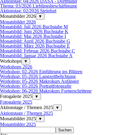
Aktionstag: 04/2026 DASA - Dortmund
Thema: 03/2026 Lieblingsbeschäftigung
Aktionstag: 02/2026 Steinfurt
Monatsbilder 2026
▼
Monatsbilder 2026
Monatsbild: Juli 2026 Buchstabe M
Monatsbild: Juni 2026 Buchstabe K
Monatsbild: Mai 2026 Buchstabe I
Monatsbild: April 2026 Buchstabe G
Monatsbild: März 2026 Buchstabe E
Monatsbild: Februar 2026 Buchstabe C
Monatsbild: Januar 2026 Buchstabe A
Workshops
▼
Workshops 2026
Workshop: 02-2026 Einführung ins Blitzen
Workshop: 05-2026 Langzeitbelichtung
Workshop: 05-2026 Makrokurs Anfänger
Workshop: 05-2026 Portraitfotografie
Workshop: 06-2026 Makrokurs Fortgeschrittene
Fotogalerie 2025
▼
Fotogalerie 2025
Aktionstage / Themen 2025
▼
Aktionstage / Themen 2025
Monatsbilder 2025
▼
Monatsbilder 2025
Suchen